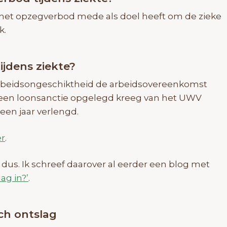
 het opzegverbod mede als doel heeft om de zieke
k.
jdens ziekte?
 arbeidsongeschiktheid de arbeidsovereenkomst
 een loonsanctie opgelegd kreeg van het UWV
en jaar verlengd.
er
.
 dus. Ik schreef daarover al eerder een blog met
ag in?’
.
ch ontslag