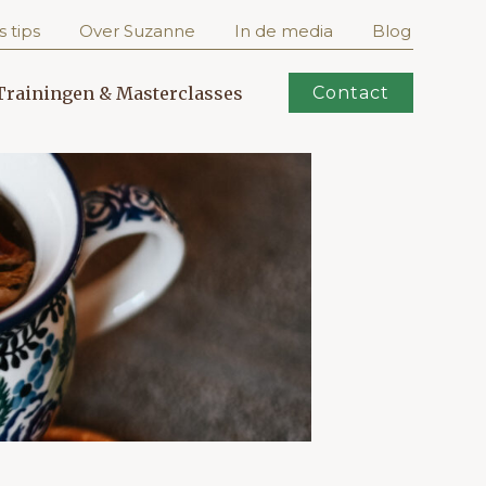
s tips
Over Suzanne
In de media
Blog
Trainingen & Masterclasses
Contact