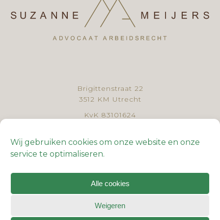
Brigittenstraat 22
3512 KM Utrecht
KvK 83101624
BTW NL862727236B01
Wij gebruiken cookies om onze website en onze
030 - 307 44 61
service te optimaliseren.
Algemene voorwaarden
Klachtenregeling
Alle cookies
Cookiebeleid
Privacyverklaring
Weigeren