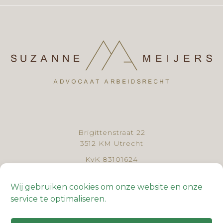
Brigittenstraat 22
3512 KM Utrecht
KvK 83101624
BTW NL862727236B01
Wij gebruiken cookies om onze website en onze
030 - 307 44 61
service te optimaliseren.
Algemene voorwaarden
Klachtenregeling