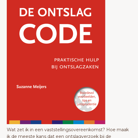
Wat zet ik in een vaststellingsovereenkomst? Hoe maak
ik de meeste kans dat een ontslagverzoek bij de