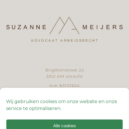
Brigittenstraat 22
3512 KM Utrecht
KvK 83101624
BTW NL862727236B01
Wij gebruiken cookies om onze website en onze
030 - 307 44 61
service te optimaliseren.
Algemene voorwaarden
Klachtenregeling
Alle cookies
Cookiebeleid